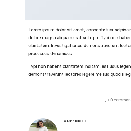
Lorem ipsum dolor sit amet, consectetuer adipisci
dolore magna aliquam erat volutpat.Typi non habent 
claritatem. Investigationes demonstraverunt lectore
processus dynamicus
Typi non habent claritatem insitam; est usus legenti
demonstraverunt lectores legere me lius quod ii le
0 commen
QUYÊNNTT