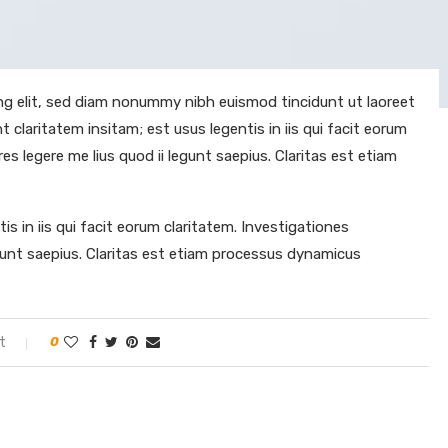
ng elit, sed diam nonummy nibh euismod tincidunt ut laoreet
claritatem insitam; est usus legentis in iis qui facit eorum
s legere me lius quod ii legunt saepius. Claritas est etiam
s in iis qui facit eorum claritatem. Investigationes
gunt saepius. Claritas est etiam processus dynamicus
t
0