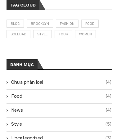
TAG CLOUD
BLOG
BROOKLYN
FASHION
FOOD
SOLEDAD
STYLE
TOUR
WOMEN
DANH MỤC
Chưa phân loại
(4)
Food
(4)
News
(4)
Style
(5)
Uncategorized
(3)